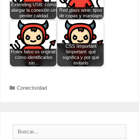
Extending USB: cómo
alargar la conexión sin
Red glass wine: tipos
perder calidad
de copas y maridajes
CSS !important
Rolex falso vs original:
!important: qué
cómo identificarlos
significa y por qué
sin…
evitarlo
Categorías
Conectividad
Buscar: