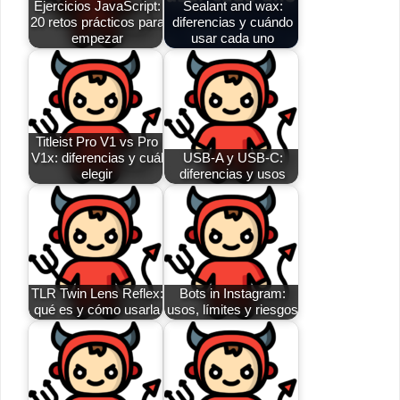
Ejercicios JavaScript:
Sealant and wax:
20 retos prácticos para
diferencias y cuándo
empezar
usar cada uno
Titleist Pro V1 vs Pro
V1x: diferencias y cuál
USB-A y USB-C:
elegir
diferencias y usos
TLR Twin Lens Reflex:
Bots in Instagram:
qué es y cómo usarla
usos, límites y riesgos