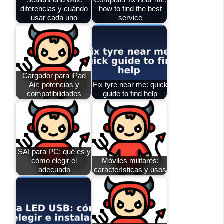
diferencias y cuándo
how to find the best
usar cada uno
service
Cargador para iPad
Air: potencias y
Fix tyre near me: quick
compatibilidades
guide to find help
SAI para PC: qué es y
cómo elegir el
Móviles militares:
adecuado
características y usos