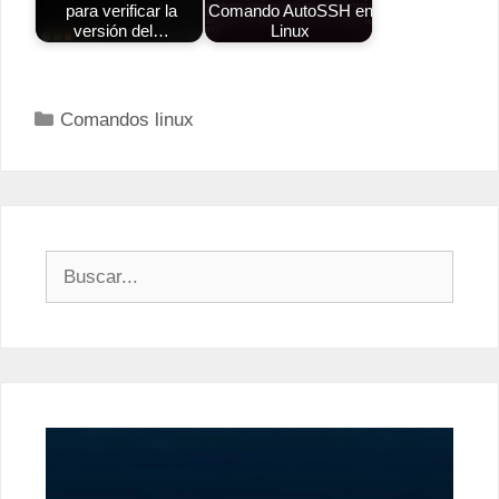
para verificar la
Comando AutoSSH en
versión del…
Linux
Categorías
Comandos linux
Buscar: