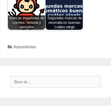
Marcas españolas de
Segundas marcas de
coches: historia y
neumáticos buenas:
ejemplos
cuáles elegir
Categorías
Automóviles
Buscar: