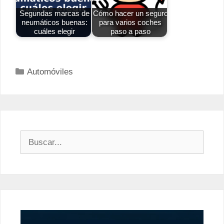
Segundas marcas de
Cómo hacer un seguro
neumáticos buenas:
para varios coches
cuáles elegir
paso a paso
Categorías
Automóviles
Buscar: