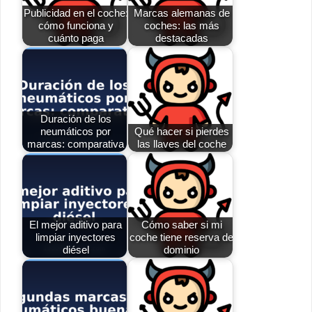
Publicidad en el coche:
Marcas alemanas de
cómo funciona y
coches: las más
cuánto paga
destacadas
Duración de los
neumáticos por
Qué hacer si pierdes
marcas: comparativa
las llaves del coche
El mejor aditivo para
Cómo saber si mi
limpiar inyectores
coche tiene reserva de
diésel
dominio