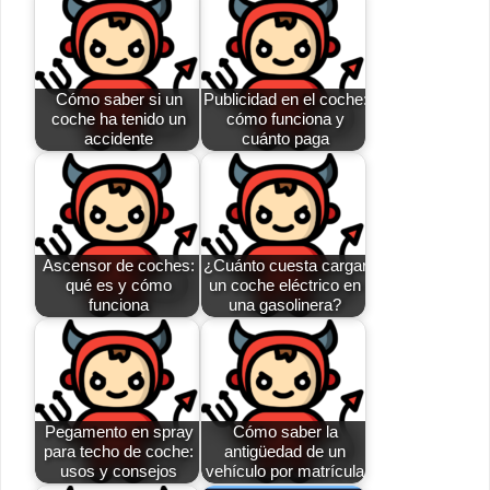
Cómo saber si un
Publicidad en el coche:
coche ha tenido un
cómo funciona y
accidente
cuánto paga
Ascensor de coches:
¿Cuánto cuesta cargar
qué es y cómo
un coche eléctrico en
funciona
una gasolinera?
Pegamento en spray
Cómo saber la
para techo de coche:
antigüedad de un
usos y consejos
vehículo por matrícula