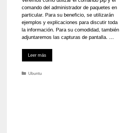
Veremos cómo utilizar el comando pip y el
comando del administrador de paquetes en
particular. Para su beneficio, se utilizarán
ejemplos y explicaciones para discutir toda
la información. Para su comodidad, también
adjuntaremos las capturas de pantalla. …
Leer más
Categorías
Ubuntu