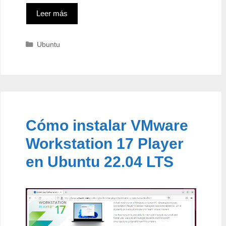
Leer más
Categorías
Ubuntu
Cómo instalar VMware
Workstation 17 Player
en Ubuntu 22.04 LTS