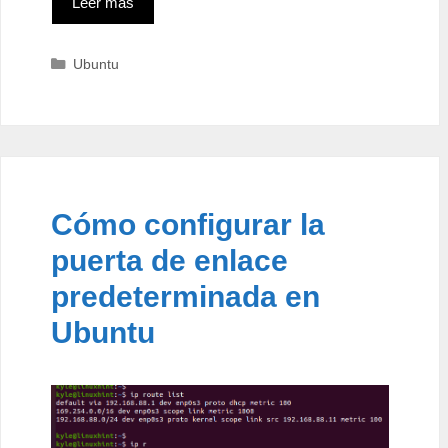
Leer más
Categorías
Ubuntu
Cómo configurar la
puerta de enlace
predeterminada en
Ubuntu