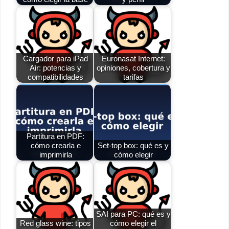
Cargador para iPad
Euronasat Internet:
Air: potencias y
opiniones, cobertura y
compatibilidades
tarifas
Partitura en PDF:
cómo crearla e
Set-top box: qué es y
imprimirla
cómo elegir
SAI para PC: qué es y
Red glass wine: tipos
cómo elegir el