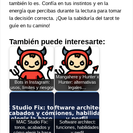
también lo es. Confía en tus instintos y en la
energía que percibas durante la lectura para tomar
la decisión correcta. ¡Que la sabiduría del tarot te
guíe en tu camino!
También puede interesarte:
Mangahere y Hunter x
Bots in Instagram:
Hunter: alternativas
usos, límites y riesgos
legales…
MAC Studio Fix:
Software architect:
tonos, acabados y
funciones, habilidades
cómo elegir la base
y perfil