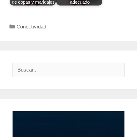
de copas y maridajes
adecuado
Categorías
Conectividad
Buscar: