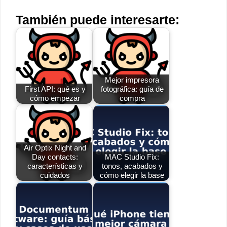
También puede interesarte:
Mejor impresora
First API: qué es y
fotográfica: guía de
cómo empezar
compra
Air Optix Night and
Day contacts:
MAC Studio Fix:
características y
tonos, acabados y
cuidados
cómo elegir la base