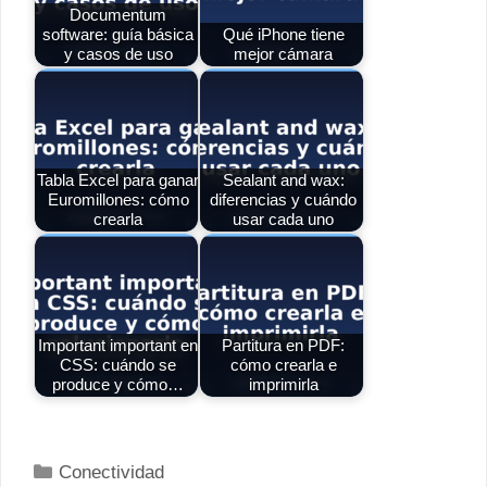
Documentum
software: guía básica
Qué iPhone tiene
y casos de uso
mejor cámara
Tabla Excel para ganar
Sealant and wax:
Euromillones: cómo
diferencias y cuándo
crearla
usar cada uno
Important important en
Partitura en PDF:
CSS: cuándo se
cómo crearla e
produce y cómo…
imprimirla
Categorías
Conectividad