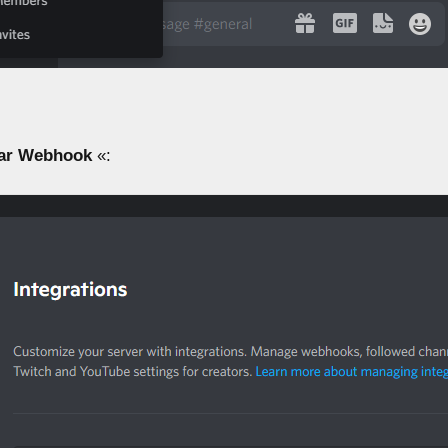
ar Webhook
«: