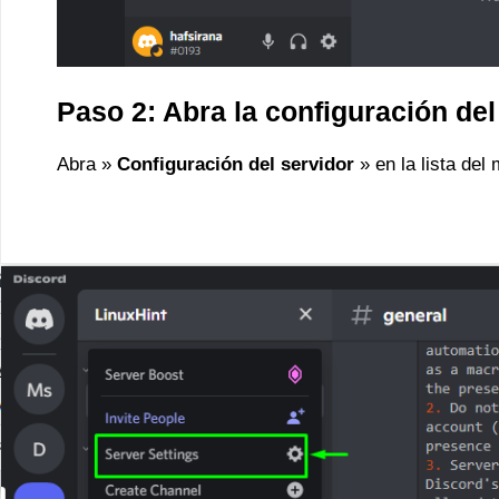
Paso 2: Abra la configuración del
Abra »
Configuración del servidor
» en la lista del