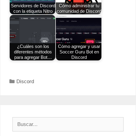
Servidores de Discord
Cómo administrar tu
con la etiqueta Nitro
comunidad de Discord
¿Cuáles son los
Cómo agregar y usar
diferentes métodos
Soccer Guru Bot en
para agregar Bot…
Discord
Categorías
Discord
Buscar: