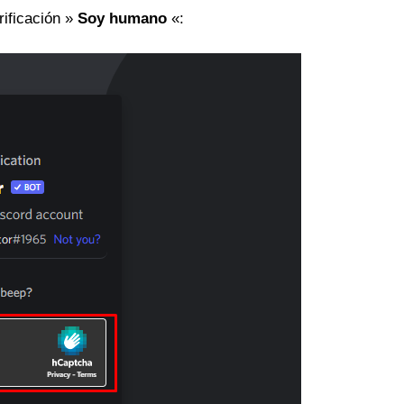
rificación »
Soy humano
«: