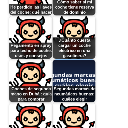
Cómo saber si mi
He perdido las llaves
coche tiene reserva
del coche: qué hacer
de dominio
¿Cuánto cuesta
Pegamento en spray
cargar un coche
para techo de coche:
eléctrico en una
usos y consejos
gasolinera?
Coches de segunda
Segundas marcas de
mano en Dubái: guía
neumáticos buenas:
para comprar
cuáles elegir