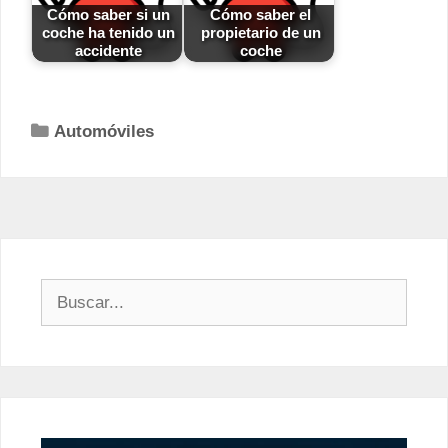
Cómo saber si un
Cómo saber el
coche ha tenido un
propietario de un
accidente
coche
Categorías
Automóviles
Buscar: