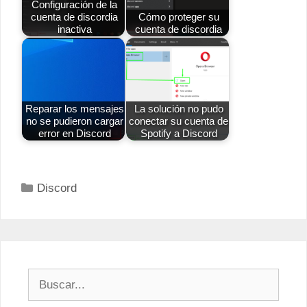
Configuración de la
cuenta de discordia
Cómo proteger su
inactiva
cuenta de discordia
Reparar los mensajes
La solución no pudo
no se pudieron cargar
conectar su cuenta de
error en Discord
Spotify a Discord
Categorías
Discord
Buscar: