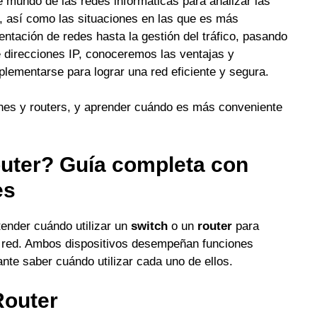
 mundo de las redes informáticas para analizar las
s, así como las situaciones en las que es más
tación de redes hasta la gestión del tráfico, pasando
de direcciones IP, conoceremos las ventajas y
ementarse para lograr una red eficiente y segura.
tches y routers, y aprender cuándo es más conveniente
outer? Guía completa con
es
tender cuándo utilizar un
switch
o un
router
para
la red. Ambos dispositivos desempeñan funciones
nte saber cuándo utilizar cada uno de ellos.
Router