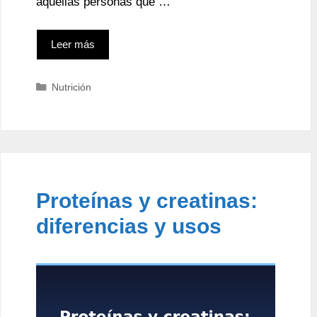
aquellas personas que …
Leer más
Categorías
Nutrición
Proteínas y creatinas:
diferencias y usos