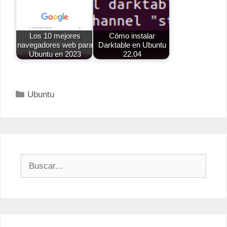
Los 10 mejores
Cómo instalar
navegadores web para
Darktable en Ubuntu
Ubuntu en 2023
22.04
Categorías
Ubuntu
Buscar: