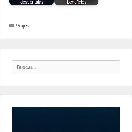
desventajas
beneficios
Categorías
Viajes
Buscar: