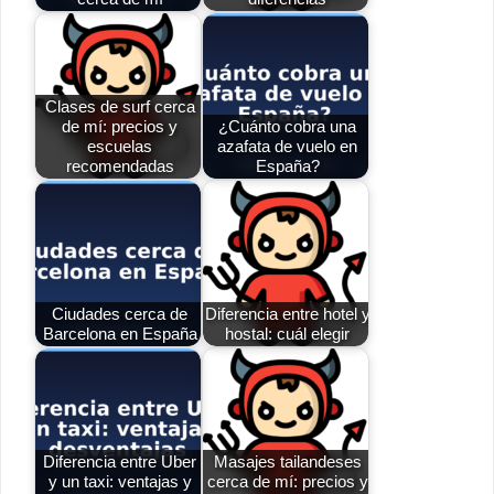
Clases de surf cerca
de mí: precios y
¿Cuánto cobra una
escuelas
azafata de vuelo en
recomendadas
España?
Ciudades cerca de
Diferencia entre hotel y
Barcelona en España
hostal: cuál elegir
Diferencia entre Uber
Masajes tailandeses
y un taxi: ventajas y
cerca de mí: precios y