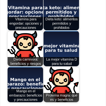
Vitamina para
Dieta keto: alimentos
engordar: opciones y
permitidos y
precauciones
prohibidos
Dieta carnívora:
La mejor vitamina D
beneficios y riesgos
para tu salud
Mango en el
embarazo: beneficios
Proteína magra: qué
y precauciones
es y beneficios