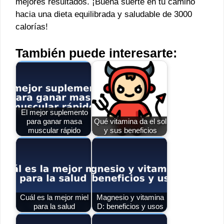
mejores resultados. ¡Buena suerte en tu camino
hacia una dieta equilibrada y saludable de 3000
calorías!
También puede interesarte:
El mejor suplemento
para ganar masa
Qué vitamina da el sol
muscular rápido
y sus beneficios
Cuál es la mejor miel
Magnesio y vitamina
para la salud
D: beneficios y usos