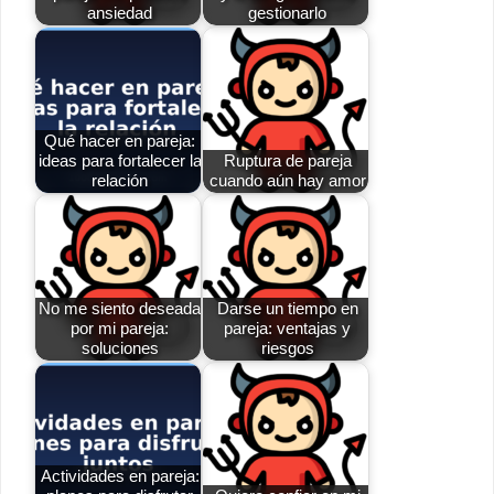
ansiedad
gestionarlo
Qué hacer en pareja:
ideas para fortalecer la
Ruptura de pareja
relación
cuando aún hay amor
No me siento deseada
Darse un tiempo en
por mi pareja:
pareja: ventajas y
soluciones
riesgos
Actividades en pareja: