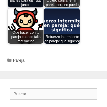
planes para disfrutar
Quiero confiar en mi
juntos
pareja pero no puedo
Qué hacer con tu
pareja cuando falta
Refuerzo intermitente
motivación
en pareja: qué significa
Categorías
Pareja
Buscar: