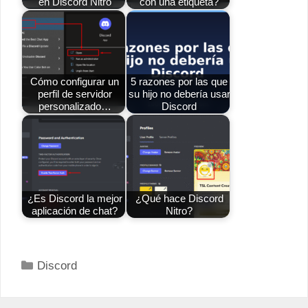
en Discord Nitro
con una etiqueta?
Cómo configurar un
5 razones por las que
perfil de servidor
su hijo no debería usar
personalizado…
Discord
¿Es Discord la mejor
¿Qué hace Discord
aplicación de chat?
Nitro?
Categorías
Discord