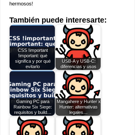
hermosos!
También puede interesarte:
CSS !important
!important: qué
significa y por qué
USB-A y USB-C:
evitarlo
diferencias y usos
Gaming PC para
Mangahere y Hunter x
Rainbow Six Siege:
Hunter: alternativas
requisitos y build…
legales…