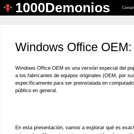
1000Demonios
Saltar
Comand
al
contenido
Windows Office OEM: q
Windows Office OEM es una versión especial del pop
a los fabricantes de equipos originales (OEM, por su
específicamente para ser preinstalada en computador
público en general.
En esta presentación, vamos a explorar qué es exa