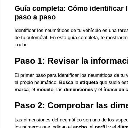
Guía completa: Cómo identificar 
paso a paso
Identificar los neumáticos de tu vehículo es una tare
de tu automóvil. En esta guía completa, te mostrare
coche.
Paso 1: Revisar la informac
El primer paso para identificar los neumáticos de tu 
el propio neumático.
Busca
la
etiqueta
que suele est
marca
, el
modelo
, las
dimensiones
y el
índice de 
Paso 2: Comprobar las dim
Las dimensiones del neumático son uno de los aspect
los números que indican el
ancho
, el
perfil
y el
diám