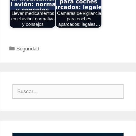
Llevar medicamentos
Cámaras de vigilancia
en el avión: normativa
para coches
y consejos
aparcados: legales…
Categorías
Seguridad
Buscar: