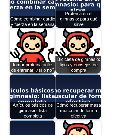
Proteína en el
Cómo combinar cardio
gimnasio: para qué
y fuerza en la semana
sirve
Bicicleta de gimnasio:
Tomar proteína antes
tipos y consejos de
de entrenar: ¿sí o no?
compra
Artículos básicos de
Cómo recuperar masa
gimnasio: lista
muscular de forma
completa
efectiva