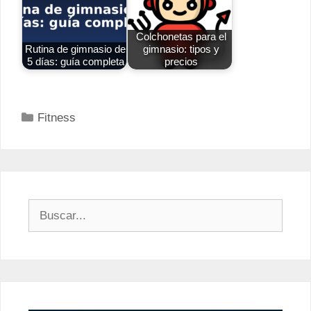
Colchonetas para el
Rutina de gimnasio de
gimnasio: tipos y
5 días: guía completa
precios
Categorías
Fitness
Buscar: